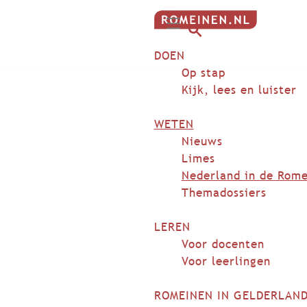
G
M
a
Z
DOEN
e
n
o
n
Op stap
a
e
u
Kijk, lees en luister
a
k
r
e
WETEN
d
n
Nieuws
e
Limes
h
Nederland in de Rome
o
Themadossiers
m
e
LEREN
p
Voor docenten
a
Voor leerlingen
g
e
ROMEINEN IN GELDERLAN