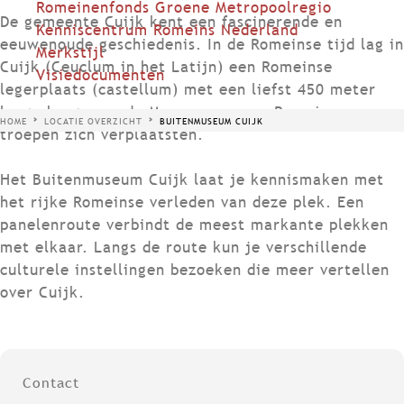
Romeinenfonds Groene Metropoolregio
De gemeente Cuijk kent een fascinerende en
Kenniscentrum Romeins Nederland
eeuwenoude geschiedenis. In de Romeinse tijd lag in
Merkstijl
Cuijk (Ceuclum in het Latijn) een Romeinse
Visiedocumenten
legerplaats (castellum) met een liefst 450 meter
lange brug over de Maas, waarover Romeinse
HOME
LOCATIE OVERZICHT
BUITENMUSEUM CUIJK
troepen zich verplaatsten.
Het Buitenmuseum Cuijk laat je kennismaken met
het rijke Romeinse verleden van deze plek. Een
panelenroute verbindt de meest markante plekken
met elkaar. Langs de route kun je verschillende
culturele instellingen bezoeken die meer vertellen
over Cuijk.
Contact