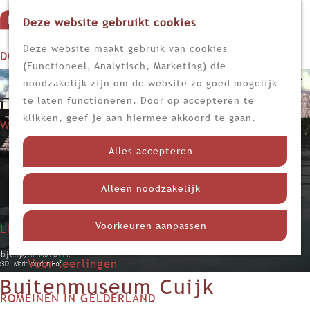
Deze website gebruikt cookies
G
M
a
Z
Deze website maakt gebruik van cookies
DOEN
e
n
o
(Functioneel, Analytisch, Marketing) die
n
Op stap
a
e
noodzakelijk zijn om de website zo goed mogelijk
u
Kijk, lees en luister
a
k
te laten functioneren. Door op accepteren te
r
e
klikken, geef je aan hiermee akkoord te gaan.
WETEN
d
n
Nieuws
e
Alles accepteren
Limes
h
Nederland in de Romeinse tijd
o
Alleen noodzakelijk
Themadossiers
m
e
Voorkeuren aanpassen
LEREN
p
Voor docenten
a
Voor leerlingen
g
Buitenmuseum Cuijk
e
ROMEINEN IN GELDERLAND