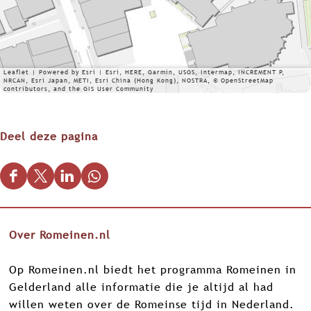
Leaflet
|
Powered by Esri | Esri, HERE, Garmin, USGS, Intermap, INCREMENT P,
NRCAN, Esri Japan, METI, Esri China (Hong Kong), NOSTRA, © OpenStreetMap
contributors, and the GIS User Community
Deel deze pagina
D
D
D
D
e
e
e
e
e
e
e
e
Over Romeinen.nl
l
l
l
l
d
d
d
d
Op Romeinen.nl biedt het programma Romeinen in
e
e
e
e
Gelderland alle informatie die je altijd al had
z
z
z
z
willen weten over de Romeinse tijd in Nederland.
e
e
e
e