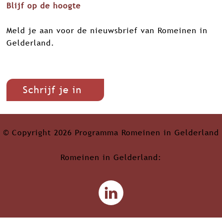
Blijf op de hoogte
Meld je aan voor de nieuwsbrief van Romeinen in
Gelderland.
Schrijf je in
© Copyright 2026 Programma Romeinen in Gelderland
Romeinen in Gelderland:
L
i