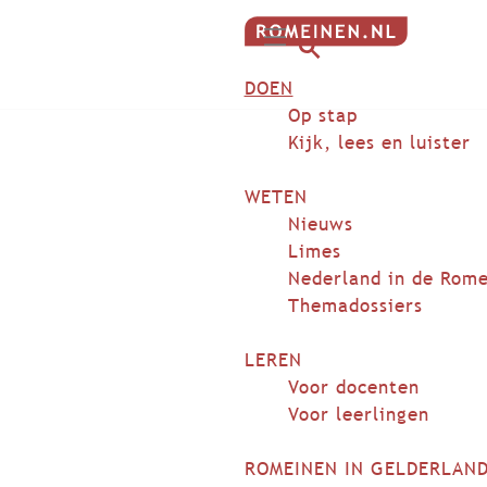
G
M
a
Z
DOEN
e
n
o
n
Op stap
a
e
u
Kijk, lees en luister
a
k
r
e
WETEN
d
n
Nieuws
e
Limes
h
Nederland in de Rome
o
Themadossiers
m
e
LEREN
p
Voor docenten
a
Voor leerlingen
g
e
ROMEINEN IN GELDERLAN