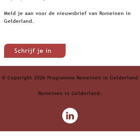
Meld je aan voor de nieuwsbrief van Romeinen in
Gelderland.
Schrijf je in
© Copyright 2026 Programma Romeinen in Gelderland
Romeinen in Gelderland:
L
i
n