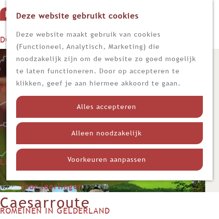
Deze website gebruikt cookies
G
M
a
Z
Deze website maakt gebruik van cookies
DOEN
e
n
o
(Functioneel, Analytisch, Marketing) die
n
Op stap
a
e
noodzakelijk zijn om de website zo goed mogelijk
u
Kijk, lees en luister
a
k
te laten functioneren. Door op accepteren te
r
e
klikken, geef je aan hiermee akkoord te gaan.
WETEN
d
n
Nieuws
e
Alles accepteren
Limes
h
Nederland in de Romeinse tijd
o
Alleen noodzakelijk
Themadossiers
m
e
Voorkeuren aanpassen
LEREN
p
Voor docenten
a
Voor leerlingen
g
Caesarroute
e
ROMEINEN IN GELDERLAND