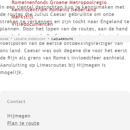
Romeinenfonds Groene Metropoolregio
In een tiental dagtochten kun je kennismaken met
Kenniscentrum Romeins Nederland
de routes die Julius Caesar gebruikte om onze
Merkstijl
streken te verkennen en zijn tocht naar Engeland te
Visiedocumenten
plannen. Door het lopen van de routes, aan de hand
van de fraaie gids
De Caesarroute
, treed je in de
HOME
LOCATIE OVERZICHT
CAESARROUTE
voetsporen van de eerste ontdekkingsreiziger van
ons land. Caesar was ook degene die voor het eerst
de Rijn als grens van Rome's invloedsfeer aanhield.
Aansluiting op Limesroutes bij Nijmegen is
mogelijk.
Contact
Nijmegen
n
Plan je route