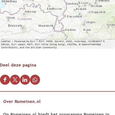
Leaflet
|
Powered by Esri | Esri, HERE, Garmin, USGS, Intermap, INCREMENT P,
NRCAN, Esri Japan, METI, Esri China (Hong Kong), NOSTRA, © OpenStreetMap
contributors, and the GIS User Community
Deel deze pagina
D
D
D
D
e
e
e
e
e
e
e
e
Over Romeinen.nl
l
l
l
l
d
d
d
d
Op Romeinen.nl biedt het programma Romeinen in
e
e
e
e