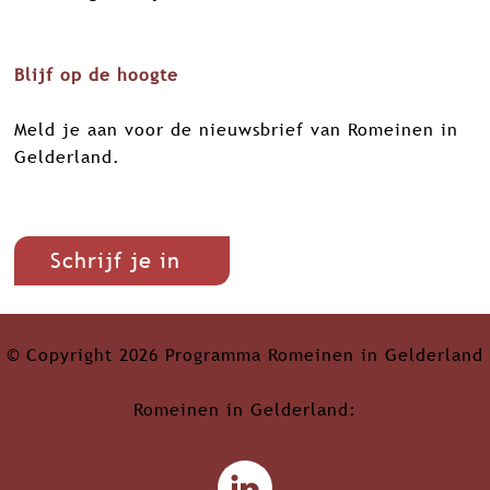
k
n
p
Blijf op de hoogte
Meld je aan voor de nieuwsbrief van Romeinen in
Gelderland.
Schrijf je in
© Copyright 2026 Programma Romeinen in Gelderland
Romeinen in Gelderland: