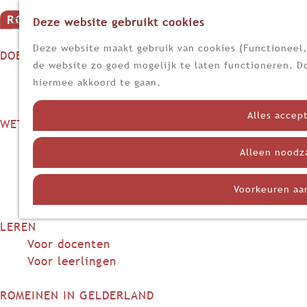
Deze website gebruikt cookies
G
M
a
Z
Deze website maakt gebruik van cookies (Functioneel, 
DOEN
e
n
o
de website zo goed mogelijk te laten functioneren. Do
n
Op stap
a
e
hiermee akkoord te gaan.
u
Kijk, lees en luister
a
k
r
e
Alles accep
WETEN
d
n
Nieuws
e
Alleen noodz
Limes
h
Nederland in de Romeinse tijd
o
Voorkeuren aa
Themadossiers
m
e
LEREN
p
Voor docenten
a
Voor leerlingen
g
e
ROMEINEN IN GELDERLAND