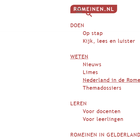
G
M
a
Z
DOEN
e
n
o
n
Op stap
a
e
u
Kijk, lees en luister
a
k
r
e
WETEN
d
n
Nieuws
e
Limes
h
Nederland in de Rome
o
Themadossiers
m
e
LEREN
p
Voor docenten
a
Voor leerlingen
g
e
ROMEINEN IN GELDERLAN