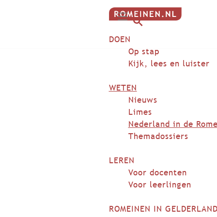
G
M
a
Z
DOEN
e
n
o
n
Op stap
a
e
u
Kijk, lees en luister
a
k
r
e
WETEN
d
n
Nieuws
e
Limes
h
Nederland in de Rome
o
Themadossiers
m
e
LEREN
p
Voor docenten
a
Voor leerlingen
g
e
ROMEINEN IN GELDERLAN