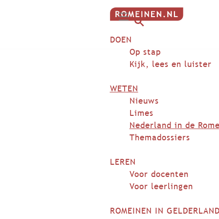
G
M
a
Z
DOEN
e
n
o
n
Op stap
a
e
u
Kijk, lees en luister
a
k
r
e
WETEN
d
n
Nieuws
e
Limes
h
Nederland in de Rome
o
Themadossiers
m
e
LEREN
p
Voor docenten
a
Voor leerlingen
g
e
ROMEINEN IN GELDERLAN