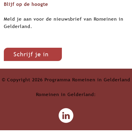
Blijf op de hoogte
Meld je aan voor de nieuwsbrief van Romeinen in
Gelderland.
Schrijf je in
© Copyright 2026 Programma Romeinen in Gelderland
Romeinen in Gelderland:
L
i