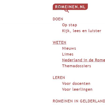
G
M
a
Z
DOEN
e
n
o
n
Op stap
a
e
u
Kijk, lees en luister
a
k
r
e
WETEN
d
n
Nieuws
e
Limes
h
Nederland in de Rome
o
Themadossiers
m
e
LEREN
p
Voor docenten
a
Voor leerlingen
g
e
ROMEINEN IN GELDERLAN