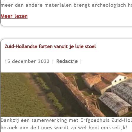
l
e
e
meer dan andere materialen brengt archeologisch ho
e
b
t
r
l
e
o
Meer lezen
s
i
a
u
v
-
n
n
r
e
e
C
c
s
r
n
a
e
H
Zuid-Hollandse forten vanuit je luie stoel
W
s
e
o
a
t
r
u
15 december 2022
|
Redactie
|
n
e
d
t
d
l
k
Z
e
l
a
u
l
u
m
i
b
m
e
d
e
H
r
-
u
o
i
H
r
g
n
o
Dankzij een samenwerking met Erfgoedhuis Zuid-Holla
s
e
C
l
bezoek aan de Limes wordt zo wel heel makkelijk!
W