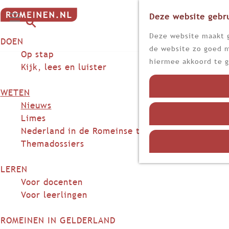
Deze website gebru
G
M
a
Z
Deze website maakt g
DOEN
e
n
o
de website zo goed m
n
Op stap
a
e
hiermee akkoord te g
u
Kijk, lees en luister
a
k
r
e
WETEN
d
n
Nieuws
e
Limes
h
Nederland in de Romeinse tijd
o
Themadossiers
m
e
LEREN
p
Voor docenten
a
Voor leerlingen
g
e
ROMEINEN IN GELDERLAND