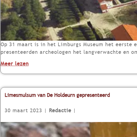
o
e
k
o
n
d
Op 31 maart is in het Limburgs Museum het eerste e
e
presenteerden archeologen het langverwachte en om
r
o
Meer lezen
z
v
o
e
e
r
k
B
Limesmulsum van De Holdeurn gepresenteerd
R
o
o
e
30 maart 2023
|
Redactie
|
m
k
e
o
L
i
n
i
n