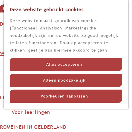
Deze website gebruikt cookies
G
M
a
Z
Deze website maakt gebruik van cookies
DOEN
e
n
o
(Functioneel, Analytisch, Marketing) die
n
Op stap
a
e
noodzakelijk zijn om de website zo goed mogelijk
u
Kijk, lees en luister
a
k
te laten functioneren. Door op accepteren te
r
e
klikken, geef je aan hiermee akkoord te gaan.
WETEN
d
n
Nieuws
e
Alles accepteren
Limes
h
Nederland in de Romeinse tijd
o
Alleen noodzakelijk
Themadossiers
m
e
Voorkeuren aanpassen
LEREN
p
Voor docenten
a
Voor leerlingen
g
e
ROMEINEN IN GELDERLAND