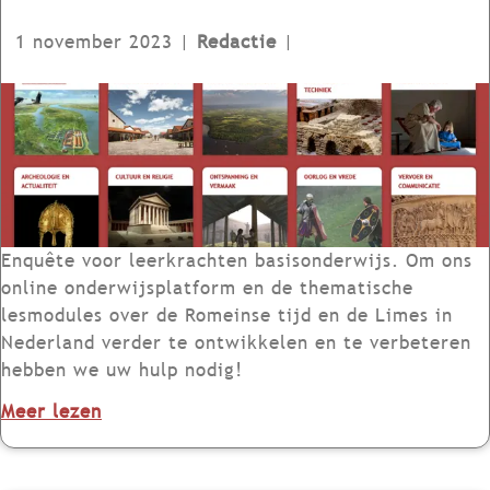
r
n
s
1 november 2023
|
Redactie
|
h
c
e
h
E
t
e
n
R
n
q
o
e
u
m
n
ê
e
:
t
i
G
e
Enquête voor leerkrachten basisonderwijs. Om ons
n
r
|
online onderwijsplatform en de thematische
s
e
H
lesmodules over de Romeinse tijd en de Limes in
e
n
o
Nederland verder te ontwikkelen en te verbeteren
R
s
e
hebben we uw hulp nodig!
i
v
b
j
o
Meer lezen
a
e
k
v
n
o
.
e
h
o
D