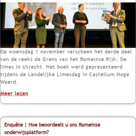
V
e
r
s
c
h
e
Op woensdag 1 november verscheen het derde deel
n
van de reeks de Grens van het Romeinse Rijk: De
e
limes in Utrecht. Het boek werd gepresenteerd
n
tijdens de Landelijke Limesdag in Castellum Hoge
:
Woerd.
G
o
Meer lezen
r
v
e
e
n
r
s
V
Enquête | Hoe beoordeelt u ons Romeinse
v
e
onderwijsplatform?
a