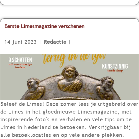
v
v
o
l
e
e
r
a
l
r
T
n
e
Z
Eerste Limesmagazine verschenen
h
c
r
u
e
e
i
14 juni 2023
|
Redactie
|
S
e
d
o
r
-
E
c
t
H
e
i
L
o
r
a
i
l
s
l
m
l
t
T
e
a
e
r
s
n
L
Beleef de Limes! Deze zomer lees je uitgebreid over
a
e
d
i
de Limes in het gloednieuwe Limesmagazine, met
v
v
l
m
inspirerende foto's en verhalen en vele tips om te
e
e
a
e
Limes in Nederland te bezoeken. Verkrijgbaar bij
l
n
n
s
alle bezoeklocaties en op vele andere plekken.
e
e