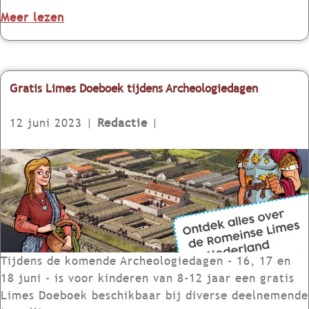
c
m
r
m
o
Meer lezen
e
a
e
v
e
g
n
e
r
a
t
r
t
z
e
E
Gratis Limes Doeboek tijdens Archeologiedagen
L
i
n
e
i
n
k
r
12 juni 2023
|
Redactie
|
m
e
a
s
e
v
l
t
G
s
e
e
e
r
e
r
n
L
a
v
s
d
i
t
e
c
e
m
i
n
h
r
e
s
e
e
s
L
Tijdens de komende Archeologiedagen - 16, 17 en
m
n
m
i
18 juni - is voor kinderen van 8-12 jaar een gratis
e
e
a
m
Limes Doeboek beschikbaar bij diverse deelnemende
n
n