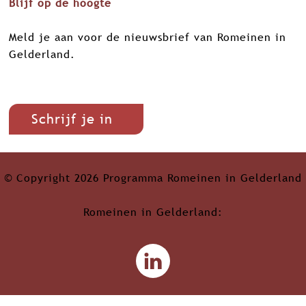
Blijf op de hoogte
Meld je aan voor de nieuwsbrief van Romeinen in
Gelderland.
Schrijf je in
© Copyright 2026 Programma Romeinen in Gelderland
Romeinen in Gelderland:
L
i
n