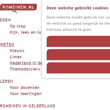
Deze website gebruikt cookies
G
M
a
Z
Deze website maakt gebruik van coo
DOEN
e
n
o
de website zo goed mogelijk te lat
n
Op stap
a
e
hiermee akkoord te gaan.
u
Kijk, lees en luister
a
k
r
e
WETEN
d
n
Nieuws
e
Limes
h
Nederland in de Romeinse tijd
o
Themadossiers
m
e
LEREN
p
Voor docenten
a
Voor leerlingen
g
e
ROMEINEN IN GELDERLAND