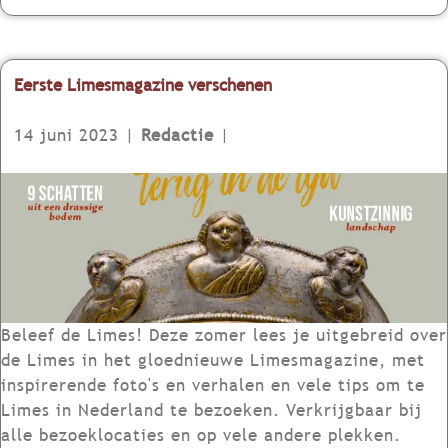
v
v
o
l
e
e
r
a
l
r
T
n
e
Z
Eerste Limesmagazine verschenen
h
c
r
u
e
e
i
14 juni 2023
|
Redactie
|
S
e
d
o
r
-
E
c
t
H
e
i
L
o
r
a
i
l
s
l
m
l
t
T
e
a
e
r
s
n
L
Beleef de Limes! Deze zomer lees je uitgebreid over
a
e
d
i
de Limes in het gloednieuwe Limesmagazine, met
v
v
l
m
inspirerende foto's en verhalen en vele tips om te
e
e
a
e
Limes in Nederland te bezoeken. Verkrijgbaar bij
l
n
n
s
alle bezoeklocaties en op vele andere plekken.
e
e