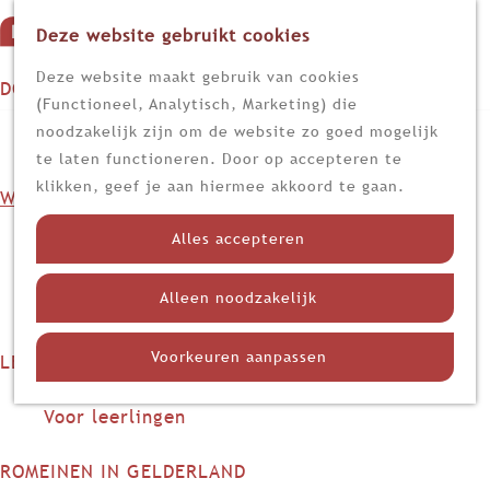
Deze website gebruikt cookies
G
M
a
Z
Deze website maakt gebruik van cookies
DOEN
e
n
o
(Functioneel, Analytisch, Marketing) die
n
Op stap
a
e
noodzakelijk zijn om de website zo goed mogelijk
u
Kijk, lees en luister
a
k
te laten functioneren. Door op accepteren te
r
e
klikken, geef je aan hiermee akkoord te gaan.
WETEN
d
n
Nieuws
e
Alles accepteren
Limes
h
Nederland in de Romeinse tijd
o
Alleen noodzakelijk
Themadossiers
m
e
Voorkeuren aanpassen
LEREN
p
Voor docenten
a
Voor leerlingen
g
e
ROMEINEN IN GELDERLAND