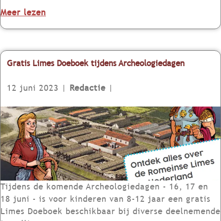
c
m
r
m
o
Meer lezen
e
a
e
v
e
g
n
e
r
a
t
r
t
z
e
E
Gratis Limes Doeboek tijdens Archeologiedagen
L
i
n
e
i
n
k
r
12 juni 2023
|
Redactie
|
m
e
a
s
e
v
l
t
G
s
e
e
e
r
e
r
n
L
a
v
s
d
i
t
e
c
e
m
i
n
h
r
e
s
e
e
s
L
Tijdens de komende Archeologiedagen - 16, 17 en
m
n
m
i
18 juni - is voor kinderen van 8-12 jaar een gratis
e
e
a
m
Limes Doeboek beschikbaar bij diverse deelnemende
n
n