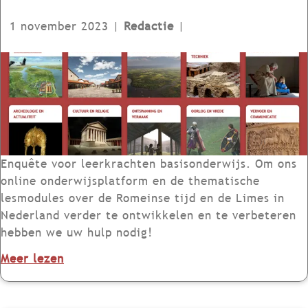
r
n
s
1 november 2023
|
Redactie
|
h
c
e
h
E
t
e
n
R
n
q
o
e
u
m
n
ê
e
:
t
i
G
e
Enquête voor leerkrachten basisonderwijs. Om ons
n
r
|
online onderwijsplatform en de thematische
s
e
H
lesmodules over de Romeinse tijd en de Limes in
e
n
o
Nederland verder te ontwikkelen en te verbeteren
R
s
e
hebben we uw hulp nodig!
i
v
b
j
o
Meer lezen
a
e
k
v
n
o
.
e
h
o
D