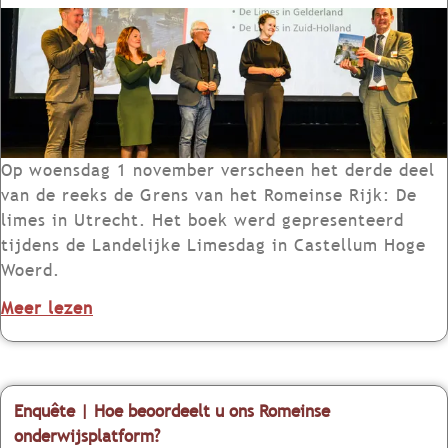
V
e
r
s
c
h
e
Op woensdag 1 november verscheen het derde deel
n
van de reeks de Grens van het Romeinse Rijk: De
e
limes in Utrecht. Het boek werd gepresenteerd
n
tijdens de Landelijke Limesdag in Castellum Hoge
:
Woerd.
G
o
Meer lezen
r
v
e
e
n
r
s
V
Enquête | Hoe beoordeelt u ons Romeinse
v
e
onderwijsplatform?
a