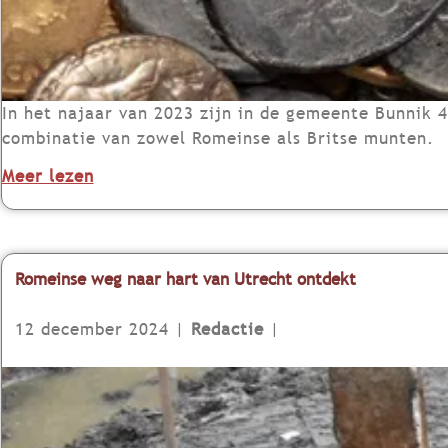
s
o
e
e
t
t
v
e
L
o
m
i
n
u
In het najaar van 2023 zijn in de gemeente Bunnik 4
e
d
n
combinatie van zowel Romeinse als Britse munten.
m
s
t
e
o
Meer lezen
t
v
r
v
e
o
s
e
n
n
M
r
i
d
u
G
Romeinse weg naar hart van Utrecht ontdekt
n
s
s
r
h
t
e
o
12 december 2024
|
Redactie
|
e
u
u
t
t
i
m
e
R
L
t
m
o
i
R
u
m
e
o