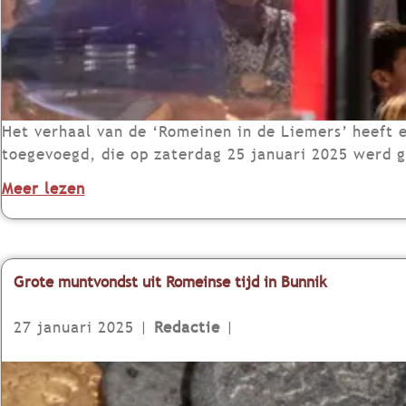
o
m
e
i
n
s
Het verhaal van de ‘Romeinen in de Liemers’ heeft
e
toegevoegd, die op zaterdag 25 januari 2025 werd g
v
o
Meer lezen
o
v
n
e
d
r
s
R
Grote muntvondst uit Romeinse tijd in Bunnik
t
o
e
m
27 januari 2025
|
Redactie
|
n
e
i
i
G
n
n
r
h