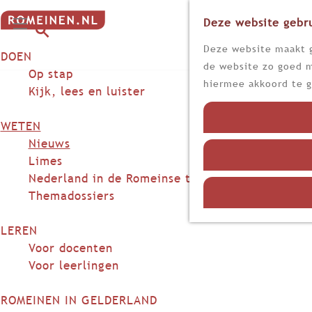
Deze website gebru
G
M
a
Z
Deze website maakt g
DOEN
e
n
o
de website zo goed m
n
Op stap
a
e
hiermee akkoord te g
u
Kijk, lees en luister
a
k
r
e
WETEN
d
n
Nieuws
e
Limes
h
Nederland in de Romeinse tijd
o
Themadossiers
m
e
LEREN
p
Voor docenten
a
Voor leerlingen
g
e
ROMEINEN IN GELDERLAND