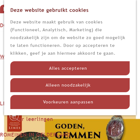
Deze website gebruikt cookies
G
M
a
Z
Deze website maakt gebruik van cookies
DOEN
e
n
o
(Functioneel, Analytisch, Marketing) die
n
Op stap
a
e
noodzakelijk zijn om de website zo goed mogelijk
Gemmen, goden en geluk:
u
Kijk, lees en luister
a
k
te laten functioneren. Door op accepteren te
r
e
klikken, geef je aan hiermee akkoord te gaan.
bijzondere tentoonstelling
WETEN
d
n
Nieuws
e
geopend
Alles accepteren
Limes
h
Nederland in de Romeinse tijd
o
Alleen noodzakelijk
Themadossiers
29 mei 2024
|
Redactie
|
|
m
e
Voorkeuren aanpassen
LEREN
p
Voor docenten
a
Voor leerlingen
g
e
ROMEINEN IN GELDERLAND