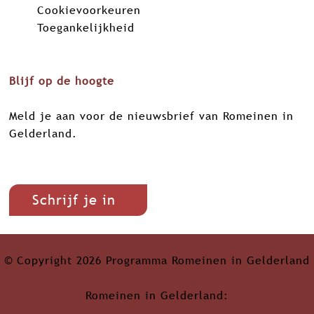
Cookievoorkeuren
k
n
p
Toegankelijkheid
Blijf op de hoogte
Meld je aan voor de nieuwsbrief van Romeinen in
Gelderland.
Schrijf je in
© Copyright 2026 Programma Romeinen in Gelderland
Romeinen in Gelderland: