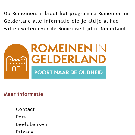
e
e
e
e
Op Romeinen.nl biedt het programma Romeinen in
z
z
z
z
Gelderland alle informatie die je altijd al had
e
e
e
e
willen weten over de Romeinse tijd in Nederland.
p
p
p
p
a
a
a
a
g
g
g
g
i
i
i
i
n
n
n
n
a
a
a
a
o
o
o
o
p
p
p
p
F
X
L
W
Meer informatie
a
i
h
c
n
a
Contact
e
k
t
Pers
b
e
s
Beeldbanken
o
d
A
Privacy
o
I
p