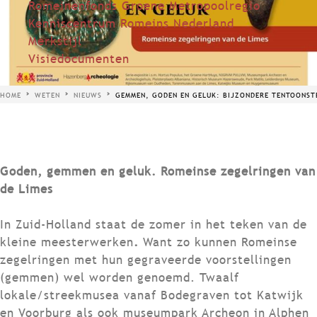
Romeinenfonds Groene Metropoolregio
Kenniscentrum Romeins Nederland
Merkstijl
Visiedocumenten
HOME
WETEN
NIEUWS
GEMMEN, GODEN EN GELUK: BIJZONDERE TENTOONST
Goden, gemmen en geluk. Romeinse zegelringen van
de Limes
In Zuid-Holland staat de zomer in het teken van de
kleine meesterwerken
.
Want zo kunnen Romeinse
zegelringen met hun gegraveerde voorstellingen
(gemmen) wel worden genoemd. Twaalf
lokale/streekmusea vanaf Bodegraven tot Katwijk
en Voorburg als ook museumpark Archeon in Alphen