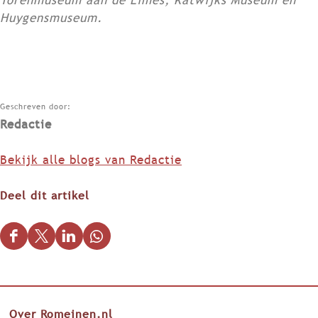
Torenmuseum aan de Limes, Katwijks Museum en
Huygensmuseum.
Geschreven door:
Redactie
Bekijk alle blogs van Redactie
Deel dit artikel
D
D
D
D
e
e
e
e
e
e
e
e
l
l
l
l
Over Romeinen.nl
d
d
d
d