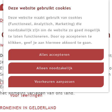
Deze website gebruikt cookies
G
M
a
Z
Deze website maakt gebruik van cookies
DOEN
e
n
o
(Functioneel, Analytisch, Marketing) die
n
Op stap
a
e
noodzakelijk zijn om de website zo goed mogelijk
Oog in oog met de Romeinen
u
Kijk, lees en luister
a
k
te laten functioneren. Door op accepteren te
r
e
klikken, geef je aan hiermee akkoord te gaan.
WETEN
d
n
Nieuws
e
Alles accepteren
Door Elmar van de Ree
- De Romeinenweek begon dit
Limes
h
jaar al vroeg in het preHistorisch Dorp te
Nederland in de Romeinse tijd
o
Eindhoven. De troepen van re-enactmentgroep Legio
Alleen noodzakelijk
Themadossiers
m
Secunda Augusta sloegen op 28 april hun kamp op in
e
het Dorp en maakten een week lang de dienst uit.
Voorkeuren aanpassen
LEREN
p
En zo kwamen bezoekers letterlijk oog in oog met
Voor docenten
a
het Romeins verleden van ons land.
Voor leerlingen
g
e
ROMEINEN IN GELDERLAND