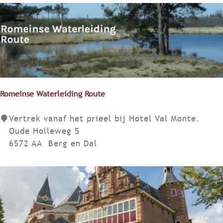
s
e
m
r
t
o
s
u
r
t
o
e
u
v
t
a
e
Romeinse Waterleiding Route
n
:
u
H
R
Vertrek vanaf het prieel bij Hotel Val Monte.
i
o
o
Oude Holleweg 5
t
u
m
6572 AA
Berg en Dal
X
t
e
a
e
i
n
n
n
t
-
s
e
W
e
n
i
W