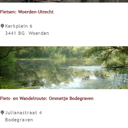
p
:
Fietsen: Woerden-Utrecht
F
Kerkplein 6
i
3441 BG
Woerden
e
t
s
e
n
:
W
o
e
Fiets- en Wandelroute: Ommetje Bodegraven
r
d
F
Julianastraat 4
e
i
Bodegraven
n
e