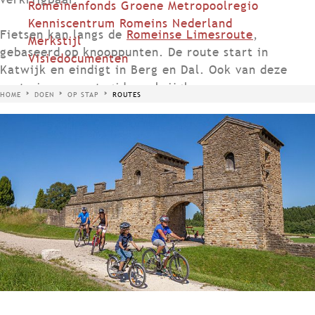
Romeinenfonds Groene Metropoolregio
Kenniscentrum Romeins Nederland
Fietsen kan langs de
Romeinse Limesroute
,
Merkstijl
gebaseerd op knooppunten. De route start in
Visiedocumenten
Katwijk en eindigt in Berg en Dal. Ook van deze
route is een routegids verkrijgbaar.
HOME
DOEN
OP STAP
ROUTES