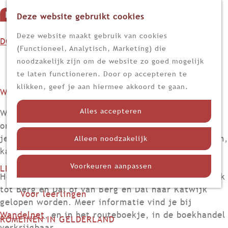
Deze website gebruikt cookies
G
M
a
Z
Deze website maakt gebruik van cookies
DOEN
e
n
o
(Functioneel, Analytisch, Marketing) die
n
Op stap
a
e
noodzakelijk zijn om de website zo goed mogelijk
u
Kijk, lees en luister
Routes
a
k
te laten functioneren. Door op accepteren te
r
e
klikken, geef je aan hiermee akkoord te gaan.
WETEN
d
n
Nieuws
e
Alles accepteren
Wandel- en fietsroutes om Romeins erfgoed te
Limes
h
ontdekken vind je op vele plekken. Hieronder vind
Nederland in de Romeinse tijd
o
je de meeste genoemd. Wie de Limes wil verkennen,
Alleen noodzakelijk
Themadossiers
m
kan dat uitstekend wandelend of fietsend doen.
e
Voorkeuren aanpassen
LEREN
p
Het Romeinse Limespad - LAW XVI - kan van Katwijk
Voor docenten
a
tot Berg en Dal of van Berg en Dal naar Katwijk
Voor leerlingen
g
gelopen worden. Meer informatie vind je bij
e
Wandelnet
, en in het routeboekje, in de boekhandel
ROMEINEN IN GELDERLAND
verkrijgbaar.