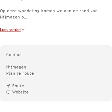
Op deze wandeling komen we aan de rand van
Nijmegen o…
Lees verder
Contact
Nijmegen
n
Plan je route
a
n
a
Route
a
v
r
Website
a
a
W
r
n
e
W
W
r