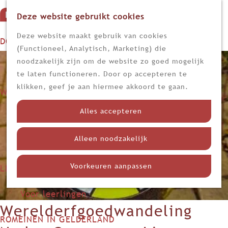
Deze website gebruikt cookies
G
M
a
Z
Deze website maakt gebruik van cookies
DOEN
e
n
o
(Functioneel, Analytisch, Marketing) die
n
Op stap
a
e
noodzakelijk zijn om de website zo goed mogelijk
u
Kijk, lees en luister
a
k
te laten functioneren. Door op accepteren te
r
e
klikken, geef je aan hiermee akkoord te gaan.
WETEN
d
n
Nieuws
e
Alles accepteren
Limes
h
Nederland in de Romeinse tijd
o
Alleen noodzakelijk
Themadossiers
m
e
Voorkeuren aanpassen
LEREN
p
Voor docenten
a
Voor leerlingen
g
Werelderfgoedwandeling
e
ROMEINEN IN GELDERLAND