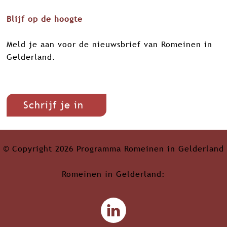
Blijf op de hoogte
Meld je aan voor de nieuwsbrief van Romeinen in
Gelderland.
Schrijf je in
© Copyright 2026 Programma Romeinen in Gelderland
Romeinen in Gelderland:
L