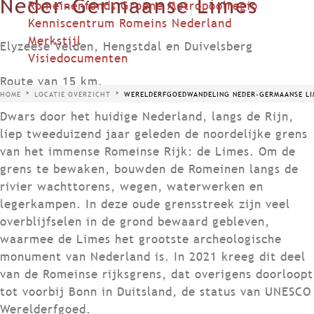
Neder-Germaanse Limes
Romeinenfonds Groene Metropoolregio
Kenniscentrum Romeins Nederland
Merkstijl
Elyzeese Velden, Hengstdal en Duivelsberg
Visiedocumenten
Route van 15 km.
HOME
LOCATIE OVERZICHT
WERELDERFGOEDWANDELING NEDER-GERMAANSE LI
Dwars door het huidige Nederland, langs de Rijn,
liep tweeduizend jaar geleden de noordelijke grens
van het immense Romeinse Rijk: de Limes. Om de
grens te bewaken, bouwden de Romeinen langs de
rivier wachttorens, wegen, waterwerken en
legerkampen. In deze oude grensstreek zijn veel
overblijfselen in de grond bewaard gebleven,
waarmee de Limes het grootste archeologische
monument van Nederland is. In 2021 kreeg dit deel
van de Romeinse rijksgrens, dat overigens doorloopt
tot voorbij Bonn in Duitsland, de status van UNESCO
Werelderfgoed.