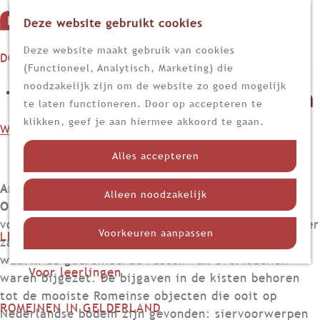
Deze website gebruikt cookies
G
M
a
Z
Deze website maakt gebruik van cookies
DOEN
e
n
o
(Functioneel, Analytisch, Marketing) die
n
Op stap
a
e
noodzakelijk zijn om de website zo goed mogelijk
Topstuk | Duiventrossen van
u
Kijk, lees en luister
a
k
te laten functioneren. Door op accepteren te
r
e
klikken, geef je aan hiermee akkoord te gaan.
glas
WETEN
d
n
Nieuws
e
Alles accepteren
Limes
h
Nederland in de Romeinse tijd
Archeologisch topstuk van het Rijksmuseum van
o
Alleen noodzakelijk
Themadossiers
Oudheden |
In 1920 werden in Heerlen (de
m
voormalige Romeinse nederzetting Coriovallum) vier
e
Voorkeuren aanpassen
LEREN
zandstenen kisten uit de Romeinse tijd gevonden,
p
Voor docenten
waarin de gecremeerde resten van overledenen
a
Voor leerlingen
waren bijgezet. De bijgaven in de kisten behoren
g
tot de mooiste Romeinse objecten die ooit op
e
ROMEINEN IN GELDERLAND
Nederlandse bodem zijn gevonden: siervoorwerpen