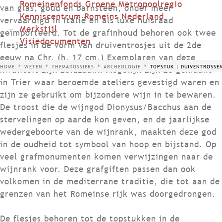
Romeinenfonds Groene Metropoolregio
van glas, goud en barnsteen, onder meer
Kenniscentrum Romeins Nederland
vervaardigd in Italië en als luxe huisraad
Merkstijl
geïmporteerd. Tot de grafinhoud behoren ook twee
Visiedocumenten
flesjes in de vorm van druiventrosjes uit de 2de
eeuw na Chr. (h. 17 cm.) Exemplaren van deze
HOME
WETEN
THEMADOSSIERS
ARCHEOLOGIE
TOPSTUK | DUIVENTROSSE
kwaliteit zijn zeldzaam. Mogelijk zijn ze gemaakt
in Trier waar beroemde ateliers gevestigd waren en
zijn ze gebruikt om bijzondere wijn in te bewaren.
De troost die de wijngod Dionysus/Bacchus aan de
stervelingen op aarde kon geven, en de jaarlijkse
weder­geboorte van de wijnrank, maakten deze god
in de oudheid tot symbool van hoop en bijstand. Op
veel grafmonumenten komen verwijzingen naar de
wijnrank voor. Deze grafgiften passen dan ook
volkomen in de mediterrane traditie, die tot aan de
grenzen van het Romeinse rijk was doorgedrongen.
De flesjes behoren tot de topstukken in de