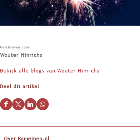
Geschreven door:
Wouter Hinrichs
Bekijk alle blogs van Wouter Hinrichs
Deel dit artikel
D
D
D
D
e
e
e
e
e
e
e
e
l
l
l
l
Over Romeinen.nl
d
d
d
d