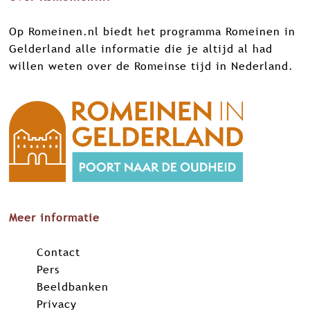
e
e
e
e
Op Romeinen.nl biedt het programma Romeinen in
z
z
z
z
Gelderland alle informatie die je altijd al had
e
e
e
e
willen weten over de Romeinse tijd in Nederland.
p
p
p
p
a
a
a
a
g
g
g
g
i
i
i
i
n
n
n
n
a
a
a
a
o
o
o
o
p
p
p
p
F
X
L
W
Meer informatie
a
i
h
c
n
a
Contact
e
k
t
Pers
b
e
s
Beeldbanken
o
d
A
Privacy
o
I
p