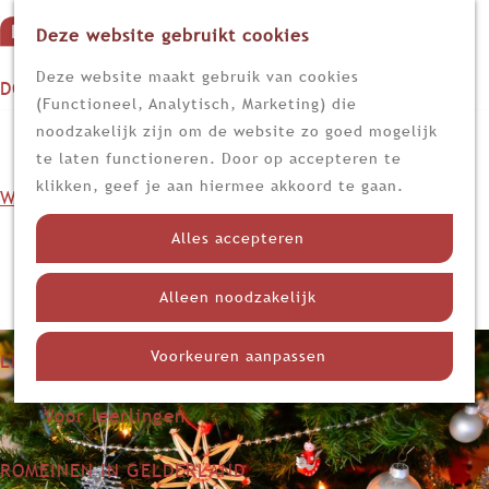
Deze website gebruikt cookies
G
M
a
Z
Deze website maakt gebruik van cookies
DOEN
e
n
o
(Functioneel, Analytisch, Marketing) die
n
Op stap
a
e
noodzakelijk zijn om de website zo goed mogelijk
Blog | De Romeinse invloed
u
Kijk, lees en luister
a
k
te laten functioneren. Door op accepteren te
r
e
klikken, geef je aan hiermee akkoord te gaan.
op kerst
WETEN
d
n
Nieuws
e
Alles accepteren
Limes
24 december 2020
|
Wouter Hinrichs
|
|
h
Nederland in de Romeinse tijd
o
Alleen noodzakelijk
Themadossiers
m
e
Voorkeuren aanpassen
LEREN
p
Voor docenten
a
Voor leerlingen
g
e
ROMEINEN IN GELDERLAND