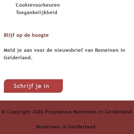
Cookievoorkeuren
k
n
p
Toegankelijkheid
Blijf op de hoogte
Meld je aan voor de nieuwsbrief van Romeinen in
Gelderland.
Schrijf je in
© Copyright 2026 Programma Romeinen in Gelderland
Romeinen in Gelderland: