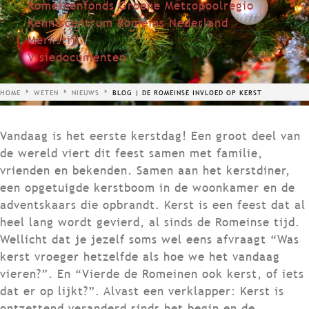
Romeinenfonds Groene Metropoolregio
Kenniscentrum Romeins Nederland
Merkstijl
Visiedocumenten
HOME
WETEN
NIEUWS
BLOG | DE ROMEINSE INVLOED OP KERST
Vandaag is het eerste kerstdag! Een groot deel van
de wereld viert dit feest samen met familie,
vrienden en bekenden. Samen aan het kerstdiner,
een opgetuigde kerstboom in de woonkamer en de
adventskaars die opbrandt. Kerst is een feest dat al
heel lang wordt gevierd, al sinds de Romeinse tijd.
Wellicht dat je jezelf soms wel eens afvraagt “Was
kerst vroeger hetzelfde als hoe we het vandaag
vieren?”. En “Vierde de Romeinen ook kerst, of iets
dat er op lijkt?”. Alvast een verklapper: Kerst is
ontzettend veranderd sinds het begin en de