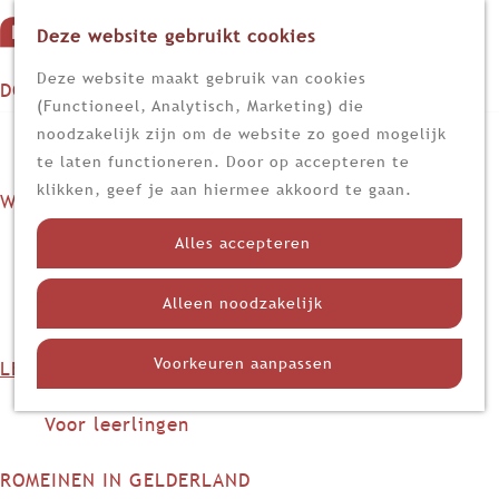
Deze website gebruikt cookies
G
M
a
Z
Deze website maakt gebruik van cookies
DOEN
e
n
o
(Functioneel, Analytisch, Marketing) die
n
Op stap
a
e
noodzakelijk zijn om de website zo goed mogelijk
u
Kijk, lees en luister
a
k
te laten functioneren. Door op accepteren te
r
e
klikken, geef je aan hiermee akkoord te gaan.
WETEN
d
n
Nieuws
e
Alles accepteren
Limes
h
Nederland in de Romeinse tijd
o
Alleen noodzakelijk
Themadossiers
m
e
Voorkeuren aanpassen
LEREN
p
Voor docenten
a
Voor leerlingen
g
e
ROMEINEN IN GELDERLAND