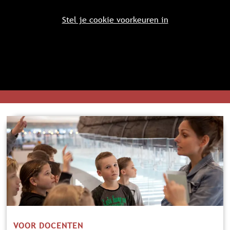
Stel je cookie voorkeuren in
V
O
O
R
D
O
C
E
N
VOOR DOCENTEN