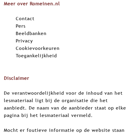
Meer over Romeinen.nl
a
i
h
c
n
a
e
Contact
k
t
b
Pers
e
s
o
Beeldbanken
d
A
o
Privacy
I
p
k
Cookievoorkeuren
n
p
Toegankelijkheid
Disclaimer
De verantwoordelijkheid voor de inhoud van het
lesmateriaal ligt bij de organisatie die het
aanbiedt. De naam van de aanbieder staat op elke
pagina bij het lesmateriaal vermeld.
Mocht er foutieve informatie op de website staan