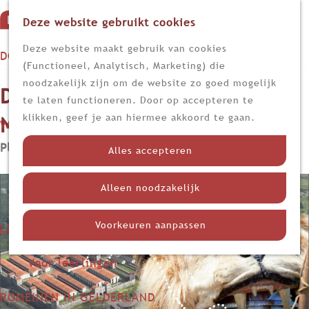
Deze website gebruikt cookies
G
M
a
Z
Deze website maakt gebruik van cookies
DOEN
e
n
o
(Functioneel, Analytisch, Marketing) die
n
Op stap
a
e
noodzakelijk zijn om de website zo goed mogelijk
De Romeinse Limes in
u
Kijk, lees en luister
a
k
te laten functioneren. Door op accepteren te
r
e
klikken, geef je aan hiermee akkoord te gaan.
Nederland
WETEN
d
n
Nieuws
Plaats van uitvoering:
In de klas
e
Alles accepteren
Limes
h
Nederland in de Romeinse tijd
o
Alleen noodzakelijk
Themadossiers
m
e
Voorkeuren aanpassen
LEREN
p
Voor docenten
a
Voor leerlingen
g
e
ROMEINEN IN GELDERLAND