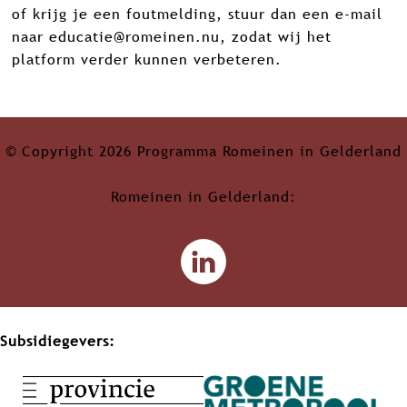
of krijg je een foutmelding, stuur dan een e-mail
naar
educatie@romeinen.nu
, zodat wij het
platform verder kunnen verbeteren.
© Copyright 2026 Programma Romeinen in Gelderland
Romeinen in Gelderland:
L
i
n
k
Subsidiegevers:
e
d