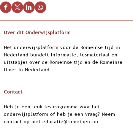
D
D
D
D
e
e
e
e
e
e
e
e
Over dit Onderwijsplatform
l
l
l
l
d
d
d
d
Het onderwijsplatform voor de Romeinse tijd in
e
e
e
e
Nederland bundelt informatie, lesmateriaal en
z
z
z
z
uitstapjes over de Romeinse tijd en de Romeinse
e
e
e
e
limes in Nederland.
p
p
p
p
a
a
a
a
g
g
g
g
Contact
i
i
i
i
n
n
n
n
Heb je een leuk lesprogramma voor het
a
a
a
a
onderwijsplatform of heb je een vraag? Neem
o
o
o
o
contact op met
educatie@romeinen.nu
p
p
p
p
F
X
L
W