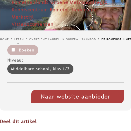
Romeinenfonds Groene Metropoolregio
Kenniscentrum Romeins Nederland
Merkstijl
Visiedocumenten
HOME
LEREN
OVERZICHT LANDELIJK ONDERWIJSAANBOD
DE ROMEINSE LIME
Categories:
Boeken
Niveau:
Middelbare school, klas 1/2
Naar website aanbieder
Deel dit artikel