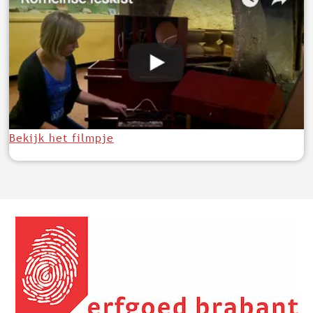
P
R
E
V
I
E
W
R
Bekijk het filmpje
O
M
E
I
N
S
E
L
E
S