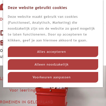
Deze website gebruikt cookies
G
M
a
Z
Deze website maakt gebruik van cookies
DOEN
e
n
o
(Functioneel, Analytisch, Marketing) die
n
Op stap
a
e
noodzakelijk zijn om de website zo goed mogelijk
De Romeinen in Noord-
u
Kijk, lees en luister
a
k
te laten functioneren. Door op accepteren te
r
e
klikken, geef je aan hiermee akkoord te gaan.
Brabant
WETEN
d
n
Nieuws
Organisatie:
Erfgoed Brabant |
Plaats van
e
Alles accepteren
Limes
uitvoering:
In de klas
h
Nederland in de Romeinse tijd
o
Alleen noodzakelijk
Themadossiers
m
e
Voorkeuren aanpassen
LEREN
p
Voor docenten
a
Voor leerlingen
g
e
ROMEINEN IN GELDERLAND