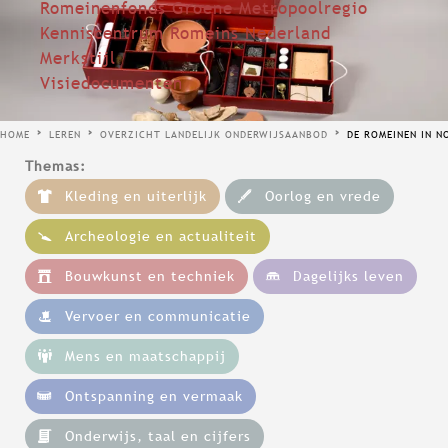
Romeinenfonds Groene Metropoolregio
Kenniscentrum Romeins Nederland
Merkstijl
Visiedocumenten
HOME
LEREN
OVERZICHT LANDELIJK ONDERWIJSAANBOD
DE ROMEINEN IN 
Themas:
Kleding en uiterlijk
Oorlog en vrede
Archeologie en actualiteit
Bouwkunst en techniek
Dagelijks leven
Vervoer en communicatie
Mens en maatschappij
Ontspanning en vermaak
Onderwijs, taal en cijfers