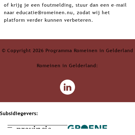
of krijg je een foutmelding, stuur dan een e-mail
naar
educatie@romeinen.nu
, zodat wij het
platform verder kunnen verbeteren.
© Copyright 2026 Programma Romeinen in Gelderland
Romeinen in Gelderland:
L
i
n
k
Subsidiegevers:
e
d