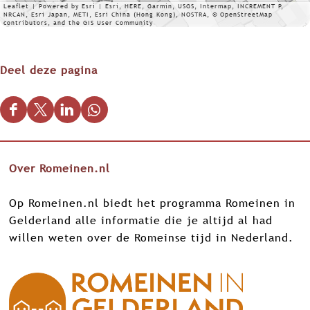
s
Leaflet
|
Powered by Esri | Esri, HERE, Garmin, USGS, Intermap, INCREMENT P,
NRCAN, Esri Japan, METI, Esri China (Hong Kong), NOSTRA, © OpenStreetMap
contributors, and the GIS User Community
Deel deze pagina
D
D
D
D
e
e
e
e
e
e
e
e
Over Romeinen.nl
l
l
l
l
d
d
d
d
Op Romeinen.nl biedt het programma Romeinen in
e
e
e
e
Gelderland alle informatie die je altijd al had
z
z
z
z
willen weten over de Romeinse tijd in Nederland.
e
e
e
e
p
p
p
p
a
a
a
a
g
g
g
g
i
i
i
i