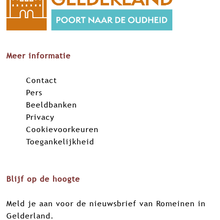
n
n
n
n
a
a
a
a
o
o
o
o
p
p
p
p
Meer informatie
F
X
L
W
a
i
h
Contact
c
n
a
Pers
e
k
t
Beeldbanken
b
e
s
Privacy
o
d
A
Cookievoorkeuren
o
I
p
Toegankelijkheid
k
n
p
Blijf op de hoogte
Meld je aan voor de nieuwsbrief van Romeinen in
Gelderland.