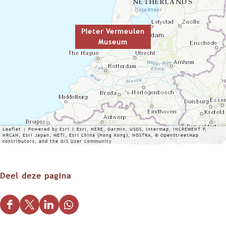
Pieter Vermeulen
Museum
Leaflet
|
Powered by Esri | Esri, HERE, Garmin, USGS, Intermap, INCREMENT P,
NRCAN, Esri Japan, METI, Esri China (Hong Kong), NOSTRA, © OpenStreetMap
contributors, and the GIS User Community
Deel deze pagina
D
D
D
D
e
e
e
e