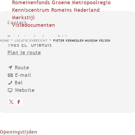
Romeinenfonds Groene Metropoolregio
Kenniscentrum Romeins Nederland
Merkstijl
Contact
Visiedocumenten
Driehuizerkerkweg 34d
HOME
LOCATIE OVERZICHT
PIETER VERMEULEN MUSEUM VELSEN
1985 EL
Driehuis
n
Plan je route
a
n
a
Route
a
n
r
E-mail
P
a
a
P
Bel
i
r
a
v
i
Website
e
P
r
a
e
X
F
t
i
P
n
t
P
a
e
e
i
P
e
i
c
r
t
e
i
r
e
e
V
e
t
e
V
Openingstijden