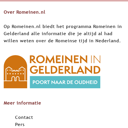
e
e
e
e
Over Romeinen.nl
l
l
l
l
d
d
d
d
Op Romeinen.nl biedt het programma Romeinen in
e
e
e
e
Gelderland alle informatie die je altijd al had
z
z
z
z
willen weten over de Romeinse tijd in Nederland.
e
e
e
e
p
p
p
p
a
a
a
a
g
g
g
g
i
i
i
i
n
n
n
n
a
a
a
a
o
o
o
o
p
p
p
p
Meer informatie
F
X
L
W
a
i
h
Contact
c
n
a
Pers
e
k
t