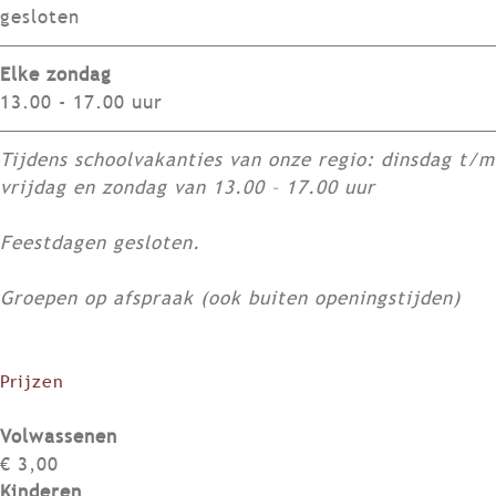
n
gesloten
M
u
Elke zondag
s
13.00 - 17.00 uur
e
u
Tijdens schoolvakanties van onze regio: dinsdag t/m
m
vrijdag en zondag van 13.00 – 17.00 uur
Feestdagen gesloten.
Groepen op afspraak (ook buiten openingstijden)
Prijzen
Volwassenen
€ 3,00
Kinderen