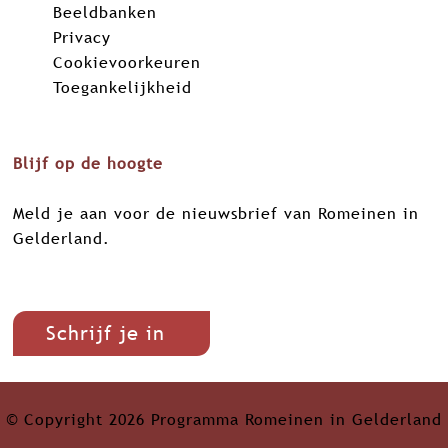
Beeldbanken
b
e
s
Privacy
o
d
A
Cookievoorkeuren
o
I
p
Toegankelijkheid
k
n
p
Blijf op de hoogte
Meld je aan voor de nieuwsbrief van Romeinen in
Gelderland.
Schrijf je in
© Copyright 2026 Programma Romeinen in Gelderland