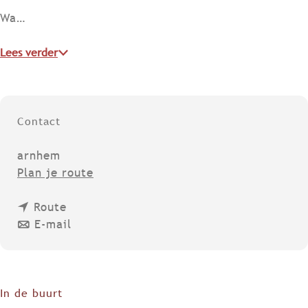
Wa…
Lees verder
Contact
arnhem
n
Plan je route
a
n
a
Route
a
n
r
E-mail
a
a
B
r
a
i
B
r
e
i
B
r
In de buurt