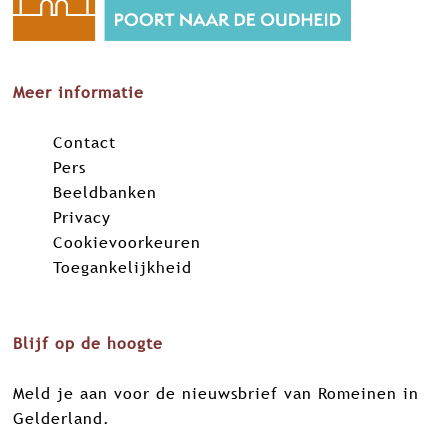
n
n
n
n
a
a
a
a
o
o
o
o
p
p
p
p
Meer informatie
F
X
L
W
a
i
h
Contact
c
n
a
Pers
e
k
t
Beeldbanken
b
e
s
Privacy
o
d
A
Cookievoorkeuren
o
I
p
Toegankelijkheid
k
n
p
Blijf op de hoogte
Meld je aan voor de nieuwsbrief van Romeinen in
Gelderland.