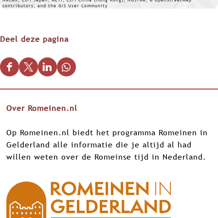
contributors, and the GIS User Community
Deel deze pagina
D
D
D
D
e
e
e
e
e
e
e
e
Over Romeinen.nl
l
l
l
l
d
d
d
d
Op Romeinen.nl biedt het programma Romeinen in
e
e
e
e
Gelderland alle informatie die je altijd al had
z
z
z
z
willen weten over de Romeinse tijd in Nederland.
e
e
e
e
p
p
p
p
a
a
a
a
g
g
g
g
i
i
i
i