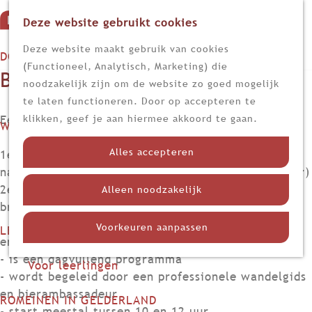
Deze website gebruikt cookies
G
M
a
Z
Deze website maakt gebruik van cookies
DOEN
e
n
o
(Functioneel, Analytisch, Marketing) die
Bierwandeltochten
n
Op stap
a
e
noodzakelijk zijn om de website zo goed mogelijk
u
Kijk, lees en luister
a
k
te laten functioneren. Door op accepteren te
r
e
Een Bierwandeltocht bestaat uit:
klikken, geef je aan hiermee akkoord te gaan.
WETEN
d
n
Nieuws
e
Alles accepteren
1e deel is een wandeltocht door een mooi
Limes
h
natuurgebied, cultuurlandschap en/of stad (3-4 uur)
Nederland in de Romeinse tijd
o
2e deel is een bierproeverij bij een lokale
Alleen noodzakelijk
Themadossiers
m
brouwerij, proeflokaal of café (1-2 uur)
e
Voorkeuren aanpassen
LEREN
p
en
Voor docenten
a
- is een dagvullend programma
Voor leerlingen
g
- wordt begeleid door een professionele wandelgids
e
en bierambassadeur
ROMEINEN IN GELDERLAND
- start meestal tussen 10 en 12 uur