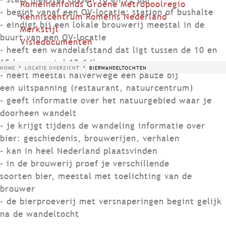
Romeinenfonds Groene Metropoolregio
- begint vanaf een OV-locatie: station of bushalte
Kenniscentrum Romeins Nederland
- eindigt bij een lokale brouwerij meestal in de
Merkstijl
buurt van een OV-locatie
Visiedocumenten
- heeft een wandelafstand dat ligt tussen de 10 en
15 km, meestal 12-14km
HOME
LOCATIE OVERZICHT
BIERWANDELTOCHTEN
- heeft meestal halverwege een pauze bij
een uitspanning (restaurant, natuurcentrum)
- geeft informatie over het natuurgebied waar je
doorheen wandelt
- je krijgt tijdens de wandeling informatie over
bier: geschiedenis, brouwerijen, verhalen
- kan in heel Nederland plaatsvinden
- in de brouwerij proef je verschillende
soorten bier, meestal met toelichting van de
brouwer
- de bierproeverij met versnaperingen begint gelijk
na de wandeltocht