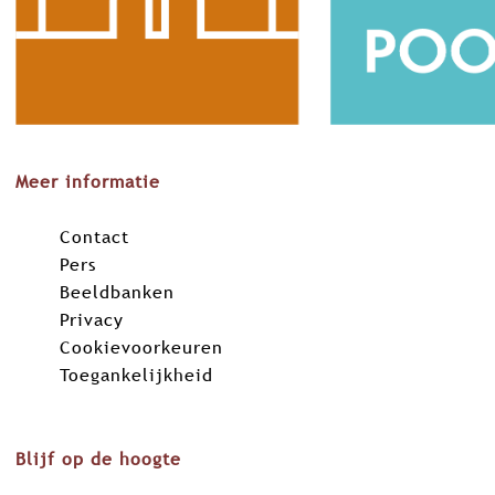
a
i
h
c
n
a
e
k
t
b
e
s
o
d
A
o
I
p
k
n
p
Meer informatie
Contact
Pers
Beeldbanken
Privacy
Cookievoorkeuren
Toegankelijkheid
Blijf op de hoogte