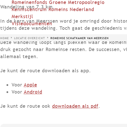
Romeinenfonds Groene Metropoolregio
Wandeling van 7,3 km.
Kenniscentrum Romeins Nederland
Merkstijl
In de kern van Meerssen word je omringd door histo
Visiedocumenten
tijdens deze wandeling. Toch gaat de geschiedenis v
HOME
LOCATIE OVERZICHT
ROMEINSE SCHATKAMER VAN MEERSSEN
Deze wandeling loopt langs plekken waar de Romeins
druk gezocht naar Romeinse resten. De successen, v
allemaal tegen.
Je kunt de route downloaden als app.
Voor
Apple
Voor
Android
Je kunt de route ook
downloaden als pdf
.