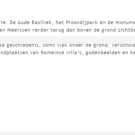
rie. De oude Basiliek, het Proosdijpark en de monu
an Meerssen verder terug dan boven de grond zichtba
e geschiedenis, soms vlak onder de grond, verschole
indplaatsen van Romeinse villa’s, godenbeelden en h