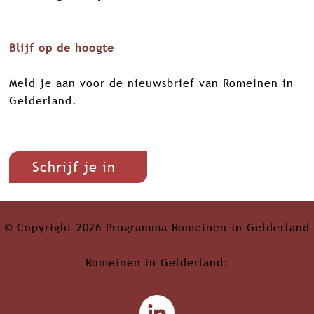
k
n
p
Blijf op de hoogte
Meld je aan voor de nieuwsbrief van Romeinen in
Gelderland.
Schrijf je in
© Copyright 2026 Programma Romeinen in Gelderland
Romeinen in Gelderland: