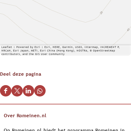
Leaflet
|
Powered by Esri | Esri, HERE, Garmin, USGS, Intermap, INCREMENT P,
NRCAN, Esri Japan, METI, Esri China (Hong Kong), NOSTRA, © OpenStreetMap
contributors, and the GIS User Community
Deel deze pagina
D
D
D
D
e
e
e
e
e
e
e
e
Over Romeinen.nl
l
l
l
l
d
d
d
d
Op Romeinen.nl biedt het programma Romeinen in
e
e
e
e