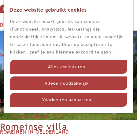
Deze website gebruikt cookies
G
M
a
Z
Deze website maakt gebruik van cookies
DOEN
e
n
o
(Functioneel, Analytisch, Marketing) die
n
Op stap
a
e
noodzakelijk zijn om de website zo goed mogelijk
u
Kijk, lees en luister
a
k
te laten functioneren. Door op accepteren te
r
e
klikken, geef je aan hiermee akkoord te gaan.
WETEN
d
n
Nieuws
e
Alles accepteren
Limes
h
Nederland in de Romeinse tijd
o
Alleen noodzakelijk
Themadossiers
m
e
Voorkeuren aanpassen
LEREN
p
Voor docenten
a
Voor leerlingen
g
Romeinse villa
e
ROMEINEN IN GELDERLAND