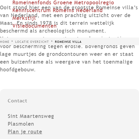
Romeinenfonds Groene Metropoolregio
Ooit stond hier een van de grootste Romeinse villa’s
Kenniscentrum Romeins Nederland
van Nederland, met een prachtig uitzicht over de
Merkstijl
Maas. En sinds 1978 is dit terrein wettelijk
Visiedocumenten
beschermd als archeologisch monument.
Natuurmonumenten zorgt met andere instanties
HOME
LOCATIE OVERZICHT
ROMEINSE VILLA
voor bescherming tegen erosie. Bovengronds geven
lage muurtjes de grondcontouren weer en er staat
een buizenframe als weergave van het toenmalige
hoofdgebouw.
Contact
Sint Maartensweg
Plasmolen
n
Plan je route