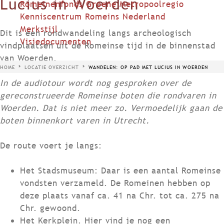
Lucius in Woerden
Romeinenfonds Groene Metropoolregio
Kenniscentrum Romeins Nederland
Merkstijl
Dit is een rondwandeling langs archeologisch
Visiedocumenten
vindplaatsen uit de Romeinse tijd in de binnenstad
van Woerden.
HOME
LOCATIE OVERZICHT
WANDELEN: OP PAD MET LUCIUS IN WOERDEN
In de audiotour wordt nog gesproken over de
gereconstrueerde Romeinse boten die rondvaren in
Woerden. Dat is niet meer zo. Vermoedelijk gaan de
boten binnenkort varen in Utrecht.
De route voert je langs:
Het Stadsmuseum: Daar is een aantal Romeinse
vondsten verzameld. De Romeinen hebben op
deze plaats vanaf ca. 41 na Chr. tot ca. 275 na
Chr. gewoond.
Het Kerkplein. Hier vind je nog een