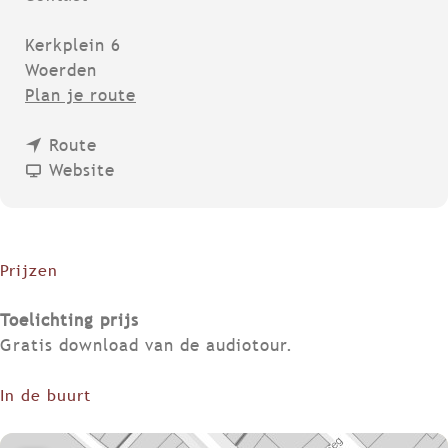
Kerkplein 6
Woerden
n
Plan je route
a
n
a
Route
a
v
r
Website
a
a
W
r
n
a
W
W
n
a
a
d
Prijzen
n
n
e
d
d
l
Toelichting prijs
e
e
e
Gratis download van de audiotour.
l
l
n
e
e
:
In de buurt
n
n
O
:
:
p