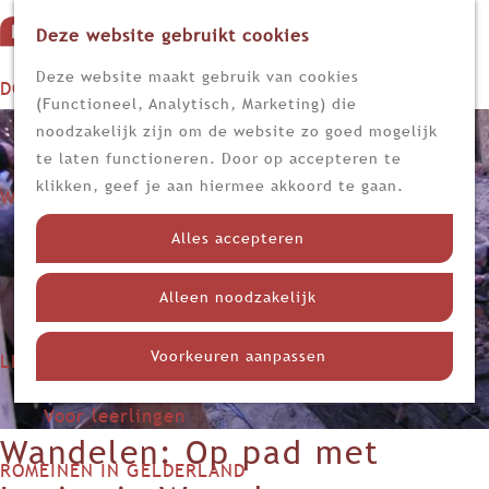
Deze website gebruikt cookies
G
M
a
Z
Deze website maakt gebruik van cookies
DOEN
e
n
o
(Functioneel, Analytisch, Marketing) die
n
Op stap
a
e
noodzakelijk zijn om de website zo goed mogelijk
u
Kijk, lees en luister
a
k
te laten functioneren. Door op accepteren te
r
e
klikken, geef je aan hiermee akkoord te gaan.
WETEN
d
n
Nieuws
e
Alles accepteren
Limes
h
Nederland in de Romeinse tijd
o
Alleen noodzakelijk
Themadossiers
m
e
Voorkeuren aanpassen
LEREN
p
Voor docenten
a
Voor leerlingen
g
Wandelen: Op pad met
e
ROMEINEN IN GELDERLAND