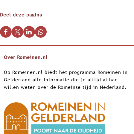
e
e
d
r
r
e
Deel deze pagina
d
d
n
e
e
D
D
D
D
n
n
e
e
e
e
e
e
e
e
Over Romeinen.nl
l
l
l
l
d
d
d
d
Op Romeinen.nl biedt het programma Romeinen in
e
e
e
e
Gelderland alle informatie die je altijd al had
z
z
z
z
willen weten over de Romeinse tijd in Nederland.
e
e
e
e
p
p
p
p
a
a
a
a
g
g
g
g
i
i
i
i
n
n
n
n
a
a
a
a