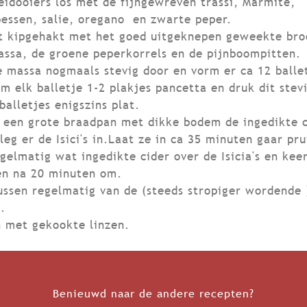
eidooiers los met de fijngewreven trassi, Marmite,
essen, salie, oregano en zwarte peper.
t kipgehakt met het goed uitgeknepen geweekte bro
ssa, de groene peperkorrels en de pijnboompitten.
 massa nogmaals stevig door en vorm er ca 12 balle
m elk balletje 1-2 plakjes pancetta en druk dit stev
balletjes enigszins plat.
 een grote braadpan met dikke bodem de ingedikte c
leg er de Isici's in.Laat ze in ca 35 minuten gaar pr
gelmatig wat ingedikte cider over de Isicia's en kee
en na 20 minuten om.
tussen regelmatig van de (steeds stropiger wordende 
s.
 met gekookte linzen.
Benieuwd naar de andere recepten?