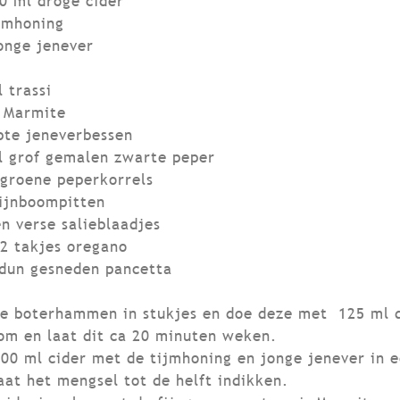
 ml droge cider
ijmhoning
jonge jenever
 trassi
 Marmite
pte jeneverbessen
l grof gemalen zwarte peper
 groene peperkorrels
pijnboompitten
n verse salieblaadjes
 2 takjes oregano
dun gesneden pancetta
de boterhammen in stukjes en doe deze met 125 ml d
om en laat dit ca 20 minuten weken.
00 ml cider met de tijmhoning en jonge jenever in e
aat het mengsel tot de helft indikken.