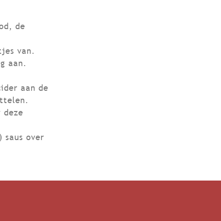
od, de
tjes van.
ig aan.
ider aan de
uttelen.
r deze
) saus over