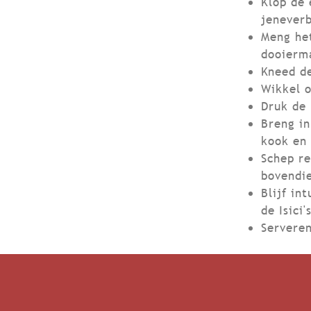
Klop de 
jeneverb
Meng he
dooierma
Kneed de
Wikkel o
Druk de 
Breng in
kook en 
Schep re
bovendi
Blijf in
de Isici'
Serveren