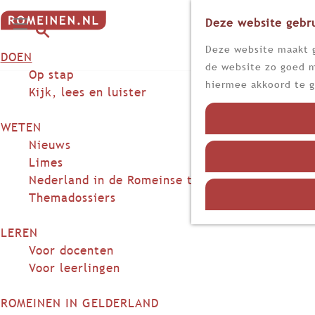
Deze website gebru
G
M
a
Z
Deze website maakt g
DOEN
e
n
o
de website zo goed m
n
Op stap
a
e
hiermee akkoord te g
u
Kijk, lees en luister
a
k
r
e
WETEN
d
n
Nieuws
e
Limes
h
Nederland in de Romeinse tijd
o
Themadossiers
m
e
LEREN
p
Voor docenten
a
Voor leerlingen
g
e
ROMEINEN IN GELDERLAND