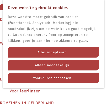
Deze website gebruikt cookies
G
M
a
Z
Deze website maakt gebruik van cookies
DOEN
e
n
o
(Functioneel, Analytisch, Marketing) die
n
Op stap
a
e
noodzakelijk zijn om de website zo goed mogelijk
u
Kijk, lees en luister
a
k
te laten functioneren. Door op accepteren te
r
e
klikken, geef je aan hiermee akkoord te gaan.
WETEN
d
n
Nieuws
e
Alles accepteren
Limes
h
Nederland in de Romeinse tijd
o
Alleen noodzakelijk
Themadossiers
m
e
Voorkeuren aanpassen
LEREN
p
Voor docenten
a
Voor leerlingen
g
e
ROMEINEN IN GELDERLAND