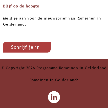
Blijf op de hoogte
Meld je aan voor de nieuwsbrief van Romeinen in
Gelderland.
Schrijf je in
© Copyright 2026 Programma Romeinen in Gelderland
Romeinen in Gelderland:
L
i