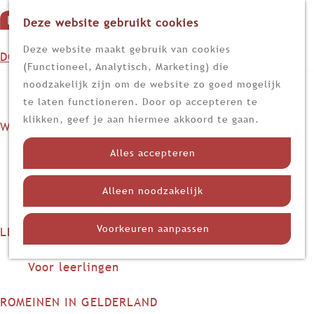
Deze website gebruikt cookies
G
M
a
Z
Deze website maakt gebruik van cookies
DOEN
e
n
o
(Functioneel, Analytisch, Marketing) die
n
Op stap
a
e
noodzakelijk zijn om de website zo goed mogelijk
u
Kijk, lees en luister
a
k
te laten functioneren. Door op accepteren te
r
e
klikken, geef je aan hiermee akkoord te gaan.
WETEN
d
n
Nieuws
e
Alles accepteren
Limes
h
Nederland in de Romeinse tijd
o
Alleen noodzakelijk
Themadossiers
m
e
Voorkeuren aanpassen
LEREN
p
Voor docenten
a
Voor leerlingen
g
e
ROMEINEN IN GELDERLAND