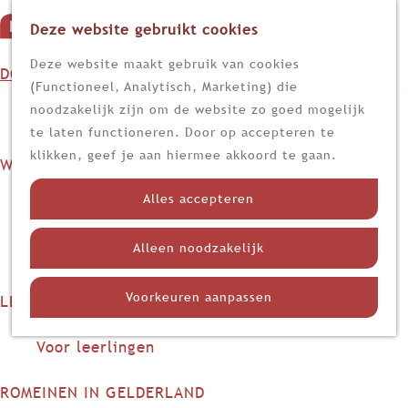
Deze website gebruikt cookies
G
M
a
Z
Deze website maakt gebruik van cookies
DOEN
e
n
o
(Functioneel, Analytisch, Marketing) die
n
Op stap
a
e
noodzakelijk zijn om de website zo goed mogelijk
u
Kijk, lees en luister
a
k
te laten functioneren. Door op accepteren te
r
e
klikken, geef je aan hiermee akkoord te gaan.
WETEN
d
n
Nieuws
e
Alles accepteren
Limes
h
Nederland in de Romeinse tijd
o
Alleen noodzakelijk
Themadossiers
m
e
Voorkeuren aanpassen
LEREN
p
Voor docenten
a
Voor leerlingen
g
e
ROMEINEN IN GELDERLAND