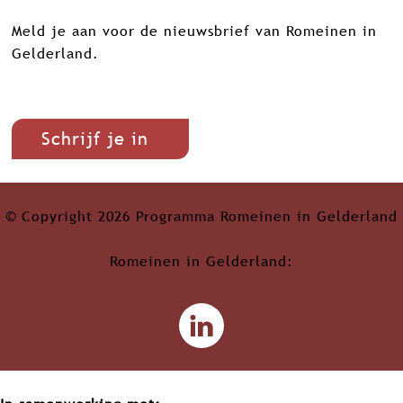
Meld je aan voor de nieuwsbrief van Romeinen in
Gelderland.
Schrijf je in
© Copyright 2026 Programma Romeinen in Gelderland
Romeinen in Gelderland:
L
i
n
k