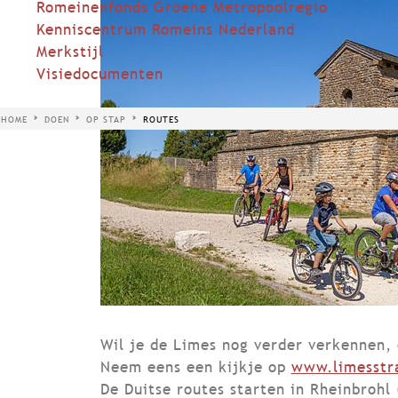
Romeinenfonds Groene Metropoolregio
Kenniscentrum Romeins Nederland
Merkstijl
Visiedocumenten
HOME
DOEN
OP STAP
ROUTES
Wil je de Limes nog verder verkennen, 
Neem eens een kijkje op
www.limesstr
De Duitse routes starten in Rheinbrohl