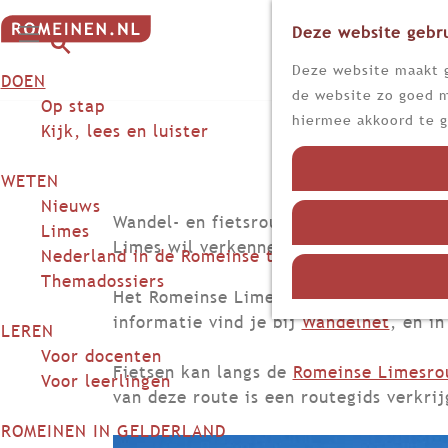
Deze website gebru
G
M
a
Z
Deze website maakt g
DOEN
e
n
o
de website zo goed m
n
Op stap
a
e
hiermee akkoord te g
u
Kijk, lees en luister
a
k
r
e
WETEN
d
n
Nieuws
e
Wandel- en fietsroutes om Romeins erf
Limes
h
Limes wil verkennen, kan dat uitsteke
Nederland in de Romeinse tijd
o
Themadossiers
m
Het Romeinse Limespad - LAW XVI - kan
e
informatie vind je bij
Wandelnet
, en i
LEREN
p
Voor docenten
a
Fietsen kan langs de
Romeinse Limesro
Voor leerlingen
g
van deze route is een routegids verkrij
e
ROMEINEN IN GELDERLAND