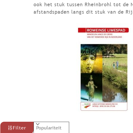
ook het stuk tussen Rheinbrohl tot de 
afstandspaden langs dit stuk van de Rij
W
S
Filter
o