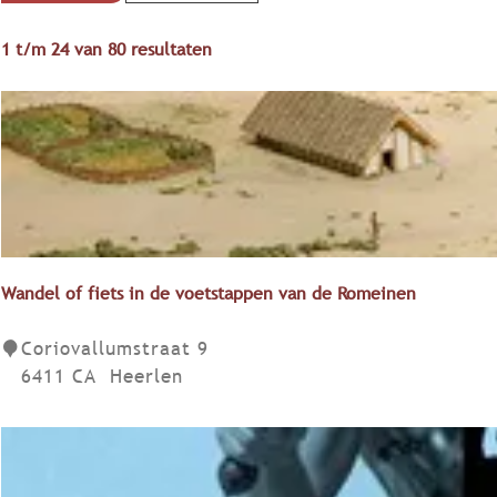
a
r
t
S
1 t/m 24 van 80 resultaten
t
z
o
e
r
o
e
t
e
r
e
o
k
e
p
j
r
:
e
o
p
:
Wandel of fiets in de voetstappen van de Romeinen
W
Coriovallumstraat 9
a
6411 CA
Heerlen
n
d
e
l