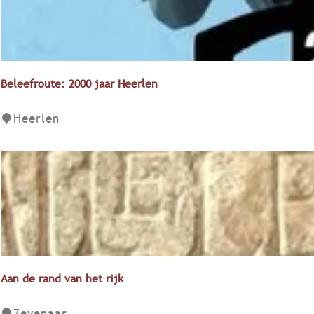
o
f
f
i
e
Beleefroute: 2000 jaar Heerlen
t
s
B
Heerlen
i
e
n
l
d
e
e
e
v
f
o
r
e
o
t
u
s
t
Aan de rand van het rijk
t
e
a
:
A
Zevenaar