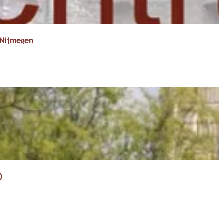
 Nijmegen
)