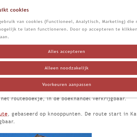
ikt cookies
ebruik van cookies (Functioneel, Analytisch, Marketing) die 
ogelijk te laten functioneren. Door op accepteren te klikken
aan.
Routes
Alles accepteren
goed te ontdekken vind je op vele plekken. Hieronde
Alleen noodzakelijk
nd wandelend of fietsend doen.
Voorkeuren aanpassen
 van Katwijk tot Berg en Dal of van Berg en Dal na
n het routeboekje, in de boekhandel verkrijgbaar.
ute
, gebaseerd op knooppunten. De route start in Ka
gbaar.