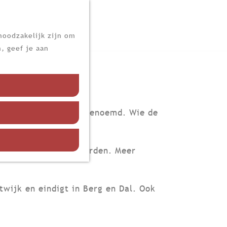
noodzakelijk zijn om
, geef je aan
r vind je de meeste genoemd. Wie de
ar Katwijk gelopen worden. Meer
twijk en eindigt in Berg en Dal. Ook