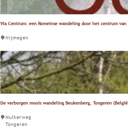
k
s
c
h
e
Via Centrum: een Romeinse wandeling door het centrum van
w
a
V
Nijmegen
n
i
d
a
e
C
l
e
i
n
n
t
g
r
l
u
a
m
De verborgen moois wandeling Beukenberg, Tongeren (België
n
:
g
e
D
Mulkerweg
s
e
e
Tongeren