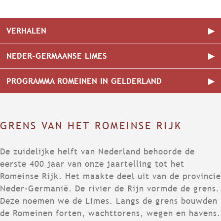
VERHALEN
V
NEDER-GERMAANSE LIMES
E
R
N
PROGRAMMA ROMEINEN IN GELDERLAND
H
E
A
D
P
L
E
R
E
R
O
GRENS VAN HET ROMEINSE RIJK
N
-
G
G
R
De zuidelijke helft van Nederland behoorde de
E
A
eerste 400 jaar van onze jaartelling tot het
R
M
Romeinse Rijk. Het maakte deel uit van de provincie
M
M
Neder-Germanië. De rivier de Rijn vormde de grens.
A
A
Deze noemen we de Limes. Langs de grens bouwden
A
R
de Romeinen forten, wachttorens, wegen en havens.