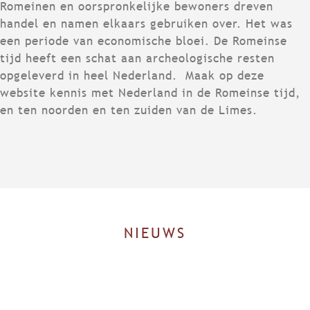
N
O
Romeinen en oorspronkelijke bewoners dreven
S
M
handel en namen elkaars gebruiken over. Het was
E
E
een periode van economische bloei. De Romeinse
L
I
tijd heeft een schat aan archeologische resten
I
N
opgeleverd in heel Nederland. Maak op deze
M
E
website kennis met Nederland in de Romeinse tijd,
E
N
en ten noorden en ten zuiden van de Limes.
S
I
N
G
E
L
D
E
NIEUWS
R
L
A
N