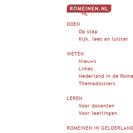
G
M
a
Z
DOEN
e
n
o
n
Op stap
a
e
u
Kijk, lees en luister
a
k
r
e
WETEN
d
n
Nieuws
e
Limes
h
Nederland in de Rome
o
Themadossiers
m
e
LEREN
p
Voor docenten
a
Voor leerlingen
g
e
ROMEINEN IN GELDERLAN