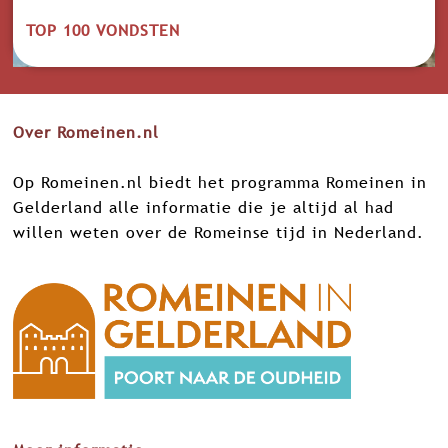
o
n
TOP 100 VONDSTEN
d
s
t
e
Over Romeinen.nl
n
Op Romeinen.nl biedt het programma Romeinen in
Gelderland alle informatie die je altijd al had
willen weten over de Romeinse tijd in Nederland.